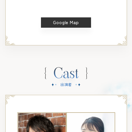
Google Map
Cast
出演者