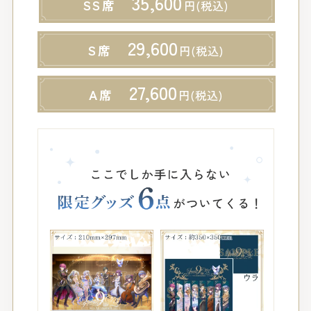
35,600
SS
29,600
S
27,600
A