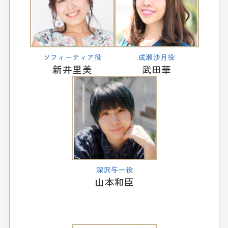
ソフィーティア役
成瀬沙月役
新井里美
武田華
深沢与一役
山本和臣