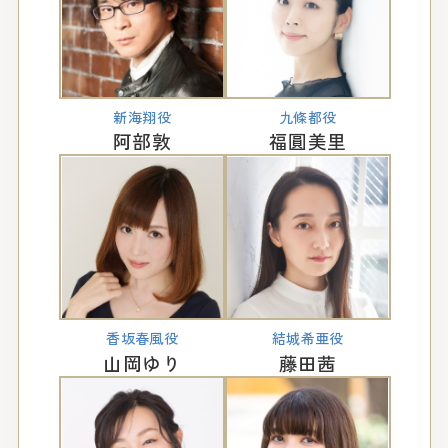
新海翔役
九條都役
阿部敦
福圓美里
香坂春風役
結城希亜役
山岡ゆり
藤田茜