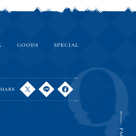
R
GOODS
SPECIAL
SHARE