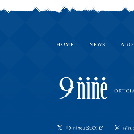
HOME
NEWS
ABO
OFFICI
『9-nine』公式X
ぱれ