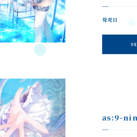
発売日
VI
NEWS
AB
ニュース
ANIME
CH
アニメ
as:9-ni
SPECIAL
スペシャル