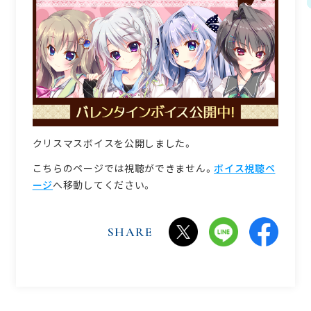
アニメ
キャラクター
GOODS
SPECIAL
グッズ
スペシャル
クリスマスボイスを公開しました。
こちらのページでは視聴ができません。
ボイス視聴ペ
ージ
へ移動してください。
9-nine-
PALETTE
PALETTE
SHARE