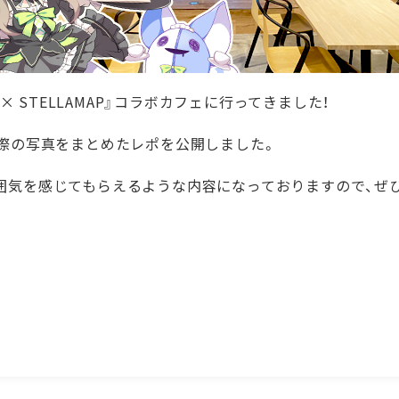
all × STELLAMAP』コラボカフェに行ってきました！
NEWS
AB
実際の写真をまとめたレポを公開しました。
ニュース
囲気を感じてもらえるような内容になっておりますので、ぜ
ANIME
CH
アニメ
SPECIAL
スペシャル