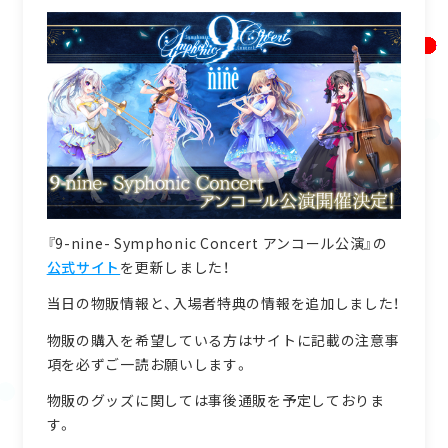
アニメ
キャラクター
GOODS
SPECIAL
グッズ
スペシャル
『9-nine- Symphonic Concert アンコール公演』の
公式サイト
を更新しました！
9-nine-
PALETTE
PALETTE
当日の物販情報と、入場者特典の情報を追加しました！
物販の購入を希望している方はサイトに記載の注意事
項を必ずご一読お願いします。
物販のグッズに関しては事後通販を予定しておりま
す。